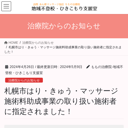
コ
ナ
ン
ビ
テ
ゲ
ン
ー
治療院からのお知らせ
ツ
シ
へ
ョ
ス
ン
HOME
治療院からのお知らせ
キ
に
札幌市はり・きゅう・マッサージ施術料助成事業の取り扱い施術者に指定されま
ッ
移
した！
プ
動
2024年4月26日
/ 最終更新日時 :
2024年5月9日
ももの治療院-地域不
登校・ひきこもり支援室
治療院からのお知らせ
札幌市はり・きゅう・マッサージ
施術料助成事業の取り扱い施術者
に指定されました！